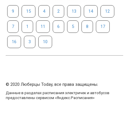
9
15
4
2
13
14
12
7
1
11
6
5
8
17
16
3
10
© 2020 Люберцы Today, все права защищены.
Данные в разделах расписания электричек и автобусов
предоставлены сервисом «Яндекс.Расписания»