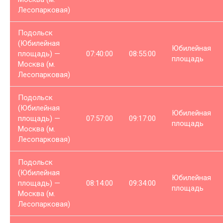
Лесопарковая)
Подольск
(Юбилейная
Юбилейная
площадь) —
07:40:00
08:55:00
площадь
Москва (м.
Лесопарковая)
Подольск
(Юбилейная
Юбилейная
площадь) —
07:57:00
09:17:00
площадь
Москва (м.
Лесопарковая)
Подольск
(Юбилейная
Юбилейная
площадь) —
08:14:00
09:34:00
площадь
Москва (м.
Лесопарковая)