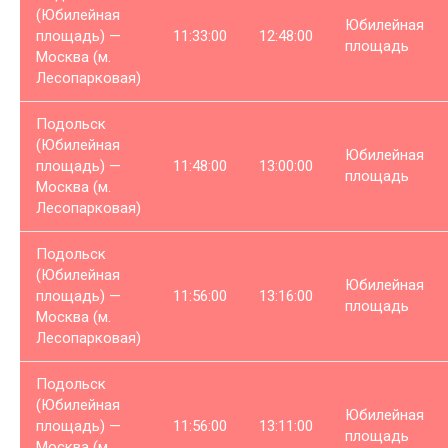
(Юбилейная
Юбилейная
площадь) —
11:33:00
12:48:00
площадь
Москва (м.
Лесопарковая)
Подольск
(Юбилейная
Юбилейная
площадь) —
11:48:00
13:00:00
площадь
Москва (м.
Лесопарковая)
Подольск
(Юбилейная
Юбилейная
площадь) —
11:56:00
13:16:00
площадь
Москва (м.
Лесопарковая)
Подольск
(Юбилейная
Юбилейная
площадь) —
11:56:00
13:11:00
площадь
Москва (м.