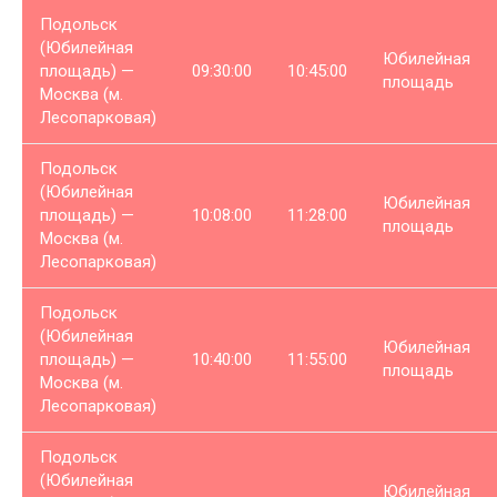
Подольск
(Юбилейная
Юбилейная
площадь) —
09:30:00
10:45:00
площадь
Москва (м.
Лесопарковая)
Подольск
(Юбилейная
Юбилейная
площадь) —
10:08:00
11:28:00
площадь
Москва (м.
Лесопарковая)
Подольск
(Юбилейная
Юбилейная
площадь) —
10:40:00
11:55:00
площадь
Москва (м.
Лесопарковая)
Подольск
(Юбилейная
Юбилейная