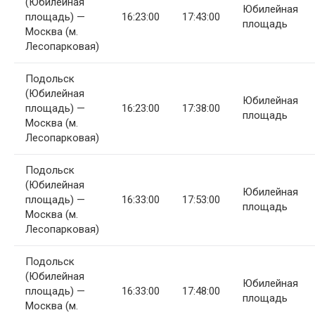
(Юбилейная
Юбилейная
площадь) —
16:23:00
17:43:00
площадь
Москва (м.
Лесопарковая)
Подольск
(Юбилейная
Юбилейная
площадь) —
16:23:00
17:38:00
площадь
Москва (м.
Лесопарковая)
Подольск
(Юбилейная
Юбилейная
площадь) —
16:33:00
17:53:00
площадь
Москва (м.
Лесопарковая)
Подольск
(Юбилейная
Юбилейная
площадь) —
16:33:00
17:48:00
площадь
Москва (м.