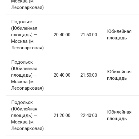
Москва (м.
Лесопарковая)
Подольск
(Юбилейная
Юбилейная
площадь) —
20:40:00
21:50:00
площадь
Москва (м.
Лесопарковая)
Подольск
(Юбилейная
Юбилейная
площадь) —
20:40:00
21:50:00
площадь
Москва (м.
Лесопарковая)
Подольск
(Юбилейная
Юбилейная
площадь) —
21:20:00
22:40:00
площадь
Москва (м.
Лесопарковая)