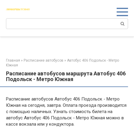
Перейти
к
контенту
Поиск:
Главная
»
Расписание автобусов
»
Автобус 406 Подольск - Метро
Южная
Расписание автобусов маршрута Автобус 406
Подольск - Метро Южная
Расписание автобусов Автобус 406 Подольск - Метро
Южная на сегодня, завтра. Оплата проезда производится
с помощью наличных. Узнать стоимость билета на
автобус Автобус 406 Подольск - Метро Южная можно в
кассе вокзала или у кондуктора.