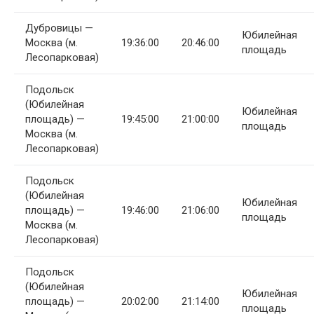
Дубровицы —
Юбилейная
Москва (м.
19:36:00
20:46:00
площадь
Лесопарковая)
Подольск
(Юбилейная
Юбилейная
площадь) —
19:45:00
21:00:00
площадь
Москва (м.
Лесопарковая)
Подольск
(Юбилейная
Юбилейная
площадь) —
19:46:00
21:06:00
площадь
Москва (м.
Лесопарковая)
Подольск
(Юбилейная
Юбилейная
площадь) —
20:02:00
21:14:00
площадь