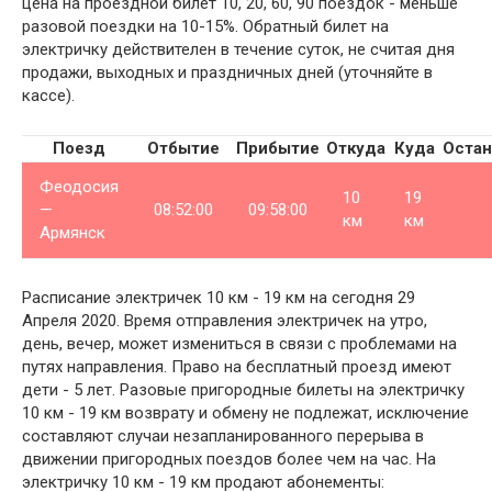
цена на проездной билет 10, 20, 60, 90 поездок - меньше
разовой поездки на 10-15%. Обратный билет на
электричку действителен в течение суток, не считая дня
продажи, выходных и праздничных дней (уточняйте в
кассе).
Поезд
Отбытие
Прибытие
Откуда
Куда
Остан
Феодосия
10
19
—
08:52:00
09:58:00
км
км
Армянск
Расписание электричек 10 км - 19 км на сегодня 29
Апреля 2020. Время отправления электричек на утро,
день, вечер, может измениться в связи с проблемами на
путях направления. Право на бесплатный проезд имеют
дети - 5 лет. Разовые пригородные билеты на электричку
10 км - 19 км возврату и обмену не подлежат, исключение
составляют случаи незапланированного перерыва в
движении пригородных поездов более чем на час. На
электричку 10 км - 19 км продают абонементы: