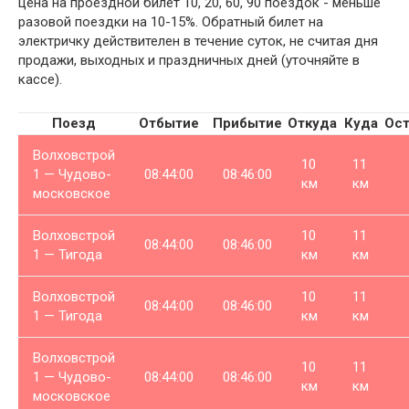
цена на проездной билет 10, 20, 60, 90 поездок - меньше
разовой поездки на 10-15%. Обратный билет на
электричку действителен в течение суток, не считая дня
продажи, выходных и праздничных дней (уточняйте в
кассе).
Поезд
Отбытие
Прибытие
Откуда
Куда
Ост
Волховстрой
10
11
1 — Чудово-
08:44:00
08:46:00
км
км
московское
Волховстрой
10
11
08:44:00
08:46:00
1 — Тигода
км
км
Волховстрой
10
11
08:44:00
08:46:00
1 — Тигода
км
км
Волховстрой
10
11
1 — Чудово-
08:44:00
08:46:00
км
км
московское