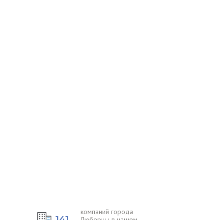
компаний города
141
Люберцы в нашем