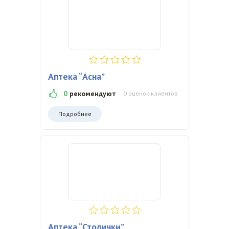
Аптека “Асна”
0
рекомендуют
0 оценок клиентов
Подробнее
Аптека “Столички”